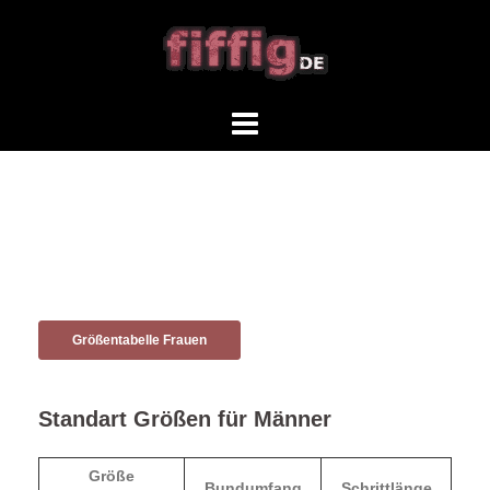
Springe
zum
Inhalt
Größentabelle Frauen
Standart Größen für Männer
Größe
Bundumfang
Schrittlänge