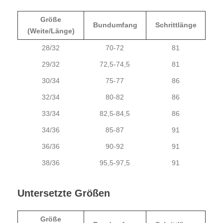
Größe
Bundumfang
Schrittlänge
(Weite/Länge)
28/32
70-72
81
29/32
72,5-74,5
81
30/34
75-77
86
32/34
80-82
86
33/34
82,5-84,5
86
34/36
85-87
91
36/36
90-92
91
38/36
95,5-97,5
91
Untersetzte Größen
Größe