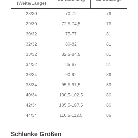
(Weite/Länge)
28/30
70-72
76
29/30
72,5-74,5
76
30/32
75-77
81
32/32
80-82
81
33/32
82,5-84,5
81
34/32
85-87
81
36/34
90-92
86
38/34
95,5-97,5
86
40/34
100,5-102,5
86
42/34
105,5-107,5
86
44/34
110,5-112,5
86
Schlanke Größen