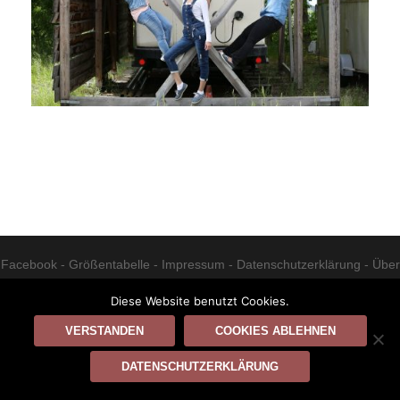
Beitrags-
Navigation
Facebook
-
Größentabelle
-
Impressum
-
Datenschutzerklärung
-
Über
uns
-
fiffig.de © 2023
Diese Website benutzt Cookies.
VERSTANDEN
COOKIES ABLEHNEN
DATENSCHUTZERKLÄRUNG